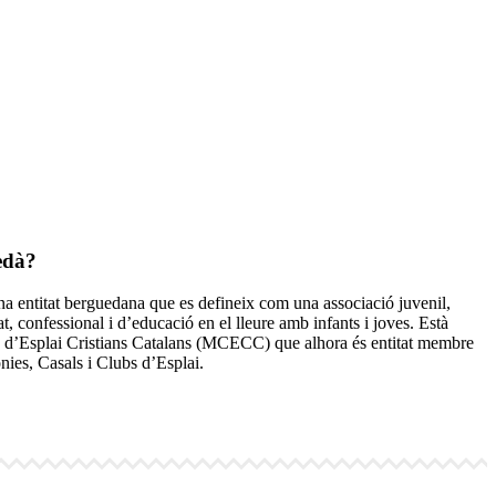
edà?
a entitat berguedana que es defineix com una associació juvenil,
t, confessional i d’educació en el lleure amb infants i joves. Està
 d’Esplai Cristians Catalans (MCECC) que alhora és entitat membre
ies, Casals i Clubs d’Esplai.