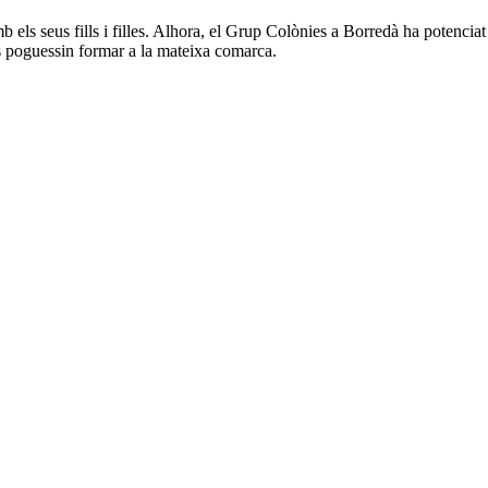
b els seus fills i filles. Alhora, el Grup Colònies a Borredà ha potenciat
 es poguessin formar a la mateixa comarca.
itats és alta, activa i amb una bona trajectòria.