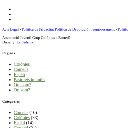
Avís Legal
-
Política de Privacitat
Política de Devolució i reemborsament
-
Políti
Associació Juvenil Grup Colònies a Borredà
Disseny:
La Padrina
Pàgines
Colònies
Camells
Esplai
Pastorets infantils
Qui som?
On som?
Categories
Camells
(16)
Colònies
(33)
Esplai
(14)
General
(21)