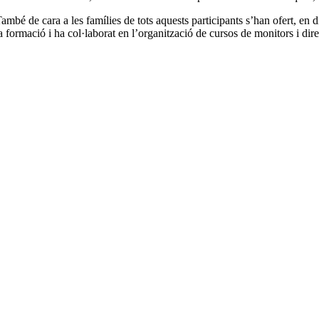
ambé de cara a les famílies de tots aquests participants s’han ofert, en d
a formació i ha col·laborat en l’organització de cursos de monitors i di
El grup compta amb un bon reconeixement social a