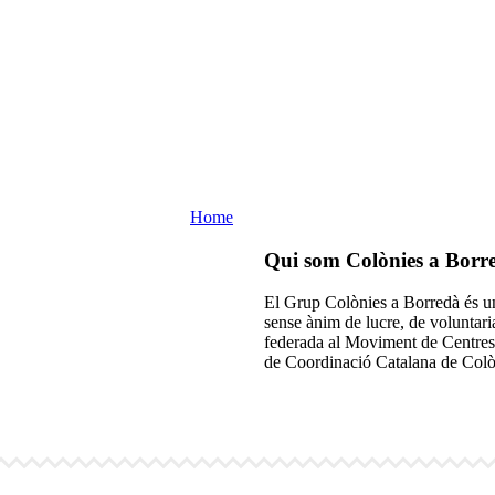
Qui som?
Home
Qui som?
Qui som Colònies a Borr
El Grup Colònies a Borredà és un
sense ànim de lucre, de voluntaria
federada al Moviment de Centres
de Coordinació Catalana de Colòn