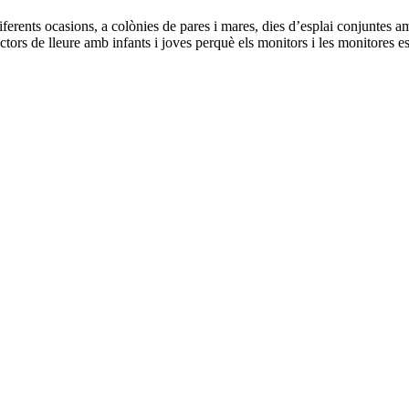
iferents ocasions, a colònies de pares i mares, dies d’esplai conjuntes am
rectors de lleure amb infants i joves perquè els monitors i les monitores
 nivell local, ja que la seva participació en les diferents activ