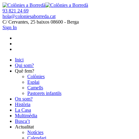
93 821 24 69
hola@coloniesaborreda.cat
C/ Cervantes, 25 baixos 08600 - Berga
Sign In
Inici
Qui som?
Què fem?
Colònies
Esplai
Camells
Pastorets infantils
On som?
Història
La Casa
Multimèdia
Busca’t
Actualitat
Notícies
Calendari