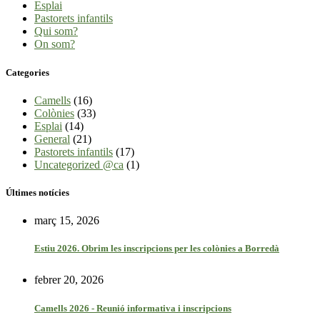
Esplai
Pastorets infantils
Qui som?
On som?
Categories
Camells
(16)
Colònies
(33)
Esplai
(14)
General
(21)
Pastorets infantils
(17)
Uncategorized @ca
(1)
Últimes notícies
març 15, 2026
Estiu 2026. Obrim les inscripcions per les colònies a Borredà
febrer 20, 2026
Camells 2026 - Reunió informativa i inscripcions