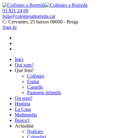
93 821 24 69
hola@coloniesaborreda.cat
C/ Cervantes, 25 baixos 08600 - Berga
Sign In
Inici
Qui som?
Què fem?
Colònies
Esplai
Camells
Pastorets infantils
On som?
Història
La Casa
Multimèdia
Busca’t
Actualitat
Notícies
Calendari